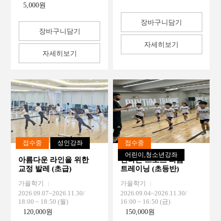
5,000원
장바구니담기
장바구니담기
자세히보기
자세히보기
접수중
성인강좌
접수중
어린이,청소년강좌
아름다운 라인을 위한
신나는 스포츠 리듬
교정 발레 (초급)
트레이닝 (초등반)
(월요반)
가을학기
가을학기
2026.09.07~2026.11.30/
2026.09.04~2026.11.30/
18:00 ~ 18:50 (월)
16:00 ~ 16:50 (금)
120,000원
150,000원