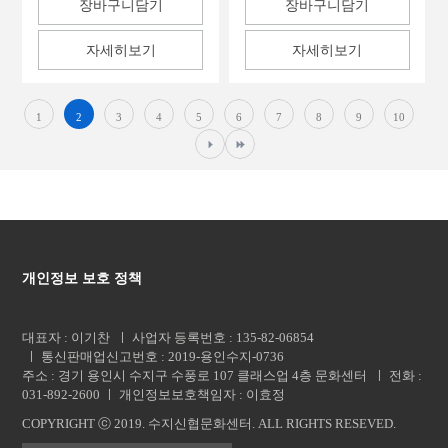
장바구니담기
장바구니담기
자세히보기
자세히보기
1
2
3
4
5
6
7
8
9
10
다음페이지
마지막페이지
개인정보 보호 정책
대표자 : 이기찬 ㅣ 사업자 등록번호 : 135-82-06854
ㅣ 통신판매업신고번호 : 2019-용인수지-0736
주소 : 경기 용인시 수지구 수풍로 107 클래스업 4층 문화센터 ㅣ 전화 :
031-892-2600 ㅣ 개인정보보호책임자 : 이효정
COPYRIGHT ⓒ 2019. 수지신협문화센터.
ALL
RIGHTS RESEVED.