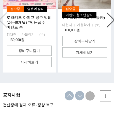
접수중
영유아강좌
접수중
어린이,청소년강좌
로얄키즈 아미고 공주 발레
하이클래스 발레 (초등반)
(24~48개월) *방문접수
나현지
가을학기
(토)
이벤트 중
100,000원
김채령
가을학기
(수)
130,000원
장바구니담기
장바구니담기
자세히보기
자세히보기
공지사항
전산장애 결제 오류 /정상 복구