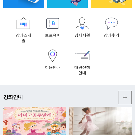
강좌스케
브로슈어
강사지원
강좌후기
쥴
이용안내
대관신청
안내
강좌안내